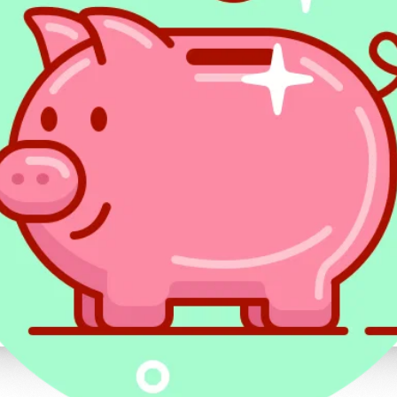
posiadają
dochody z zagranicy
, przy czym 
opodatkowaniu w Polsce - z powodu stoso
w przypadku podwójnego opodatkowania.
Nowy wkład
Zgodnie z obecnym brzmieniem przepisów
funduszu będą środki pozyskiwane z now
nałożonych na podstawie dochodów osób u
uzyskali przychody w wysokości co najmni
Wkład zostanie wniesiony przez ubezpieczyc
wpłaty składek będzie wiązał się z san
i dodatkową grzywną w wysokości 100%
Należy zwrócić uwagę na fakt, że przepisy
na płatników składek (np. pracodawców), a