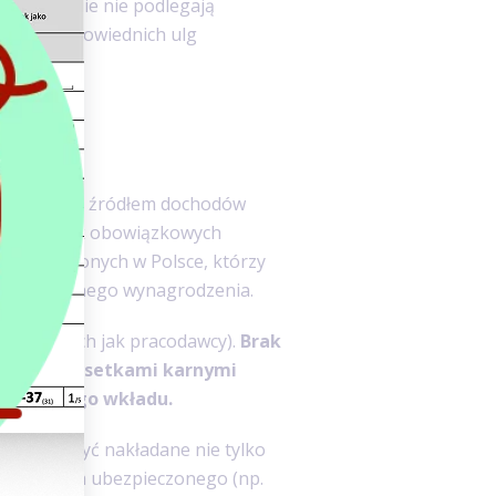
jednocześnie nie podlegają
wania odpowiednich ulg
, kolejnym źródłem dochodów
ych składek obowiązkowych
bezpieczonych w Polsce, którzy
ej minimalnego wynagrodzenia.
ieli (takich jak pracodawcy).
Brak
kcjami - odsetkami karnymi
 zaległego wkładu.
 te mogą być nakładane nie tylko
le także na ubezpieczonego (np.