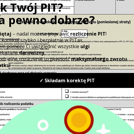
Podatnik będzie uprawniony do zmniejsze
przychód pomniejszony o
koszty uzyskani
ubezpieczenie społeczne płaconych przez 
płatnika. Sama kwota podatku nie będzie 
Podatek ma zastosowanie od kilku lat -
w odniesieniu do dochodów uzyskanych 
o jego rozliczeniu w deklaracji podatk
kwietnia 2027 roku.
W sytuacji, gdy 30 kw
pracy, krańcowym terminem na rozliczenie
roboczy.
Co to oznacza dla podatnikó
Według aktualnego brzmienia przepisów 
powstaje również wobec osób, które mając