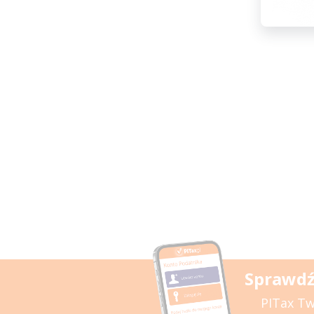
Sprawdź
PITax Tw