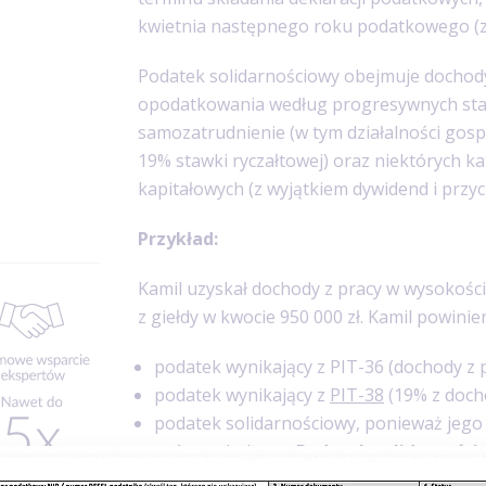
kwietnia następnego roku podatkowego (z
Podatek solidarnościowy obejmuje dochody 
opodatkowania według progresywnych st
samozatrudnienie (w tym działalności go
19% stawki ryczałtowej) oraz niektórych 
kapitałowych (z wyjątkiem dywidend i przyc
Przykład:
Kamil uzyskał dochody z pracy w wysokości
z giełdy w kwocie 950 000 zł. Kamil powinien
podatek wynikający z PIT-36 (dochody z 
podatek wynikający z
PIT-38
(19% z doch
podatek solidarnościowy, ponieważ jego 
próg podatkowy
.
Podatek solidarnościo
4*(1 010 000 - 1 000 000).