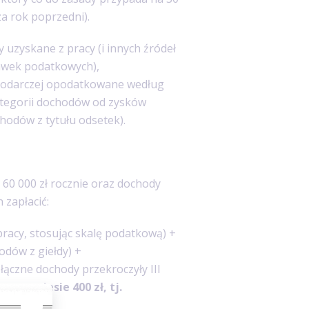
a rok poprzedni).
uzyskane z pracy (i innych źródeł
awek podatkowych),
spodarczej opodatkowane według
kategorii dochodów od zysków
hodów z tytułu odsetek).
 60 000 zł rocznie oraz dochody
 zapłacić:
pracy, stosując skalę podatkową) +
odów z giełdy) +
łączne dochody przekroczyły III
wy wyniesie 400 zł, tj.