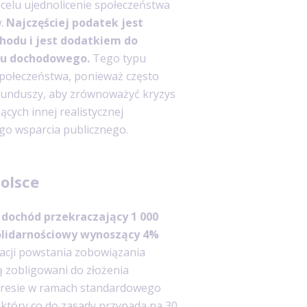
 celu ujednolicenie społeczeństwa
w.
Najczęściej podatek jest
hodu i jest dodatkiem do
ku dochodowego.
Tego typu
połeczeństwa, ponieważ często
 funduszy, aby zrównoważyć kryzys
ących innej realistycznej
go wsparcia publicznego.
olsce
m
dochód przekraczający 1 000
solidarnościowy wynoszący 4%
acji powstania zobowiązania
ą zobligowani do złożenia
akresie w ramach standardowego
 który co do zasady przypada na 30