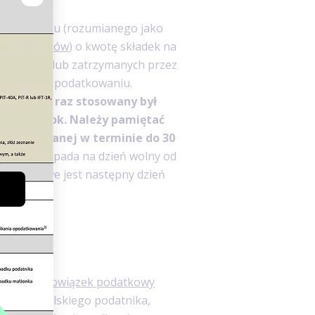
nia dochodu (rozumianego jako
a przychodów
) o kwotę składek na
podatnika lub zatrzymanych przez
podlegała opodatkowaniu.
 pierwszy raz stosowany był
za 2019 rok. Należy pamiętać
owej składanej w terminie do 30
ietnia przypada na dzień wolny od
 podatkowe jest następny dzień
w?
ustawy,
obowiązek podatkowy
 status polskiego podatnika,