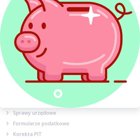
Etat, zlecenie i dzieło
Działalność gospodarcza
ZUS i ubezpieczenia
Emerytury i renty
Dochody z zagranicy
Najem
Kredyty w PIT
Dochody inwestycyjne
Sytuacje podatkowe
Terminy, wskaźniki i stawki
Sprawy urzędowe
Formularze podatkowe
Korekta PIT