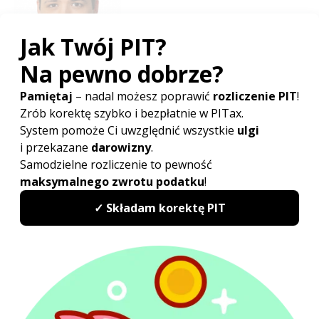
Doświadczenie zawodowe zdobywał współpracując
z kancelariami doradztwa podatkowego oraz sprawując
samodzielną obsługę prawną podmiotów gospodarczych
i osób fizycznych. Specjalizuje się w postępowaniach
podatkowych, egzekucyjnych przed administracją skarbową
oraz sądowoadministracyjnych. Aktywnie uczestniczył
w opracowywaniu strategii procesowych oraz analizie
transakcji pod kątem występowania ryzyka podatkowego. (...)
więcej...
Poradnik
PIT - podstawowe informacje
Ulgi i odliczenia