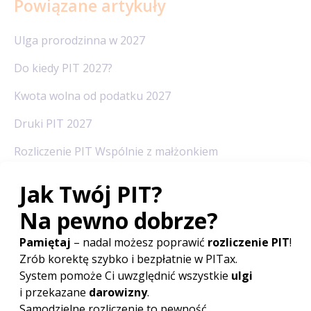
Powiązane artykuły
Ulga prorodzinna w 2027
Do kiedy PIT 2027?
Kwota wolna od podatku 2027
Druki PIT 2027
Rozliczenie PIT Wspólnie z małżonkiem
Odliczanie straty w PIT
Redakcja PITax
Opinie