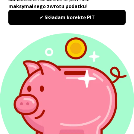
Sprawdź najwyżej oceniany
w Polsce program do rozliczeń
PIT
PITax Twoje rozliczenie PIT to wygodny, szybki
i darmowy sposób na Twoje PITy.
Rozlicz PIT Online