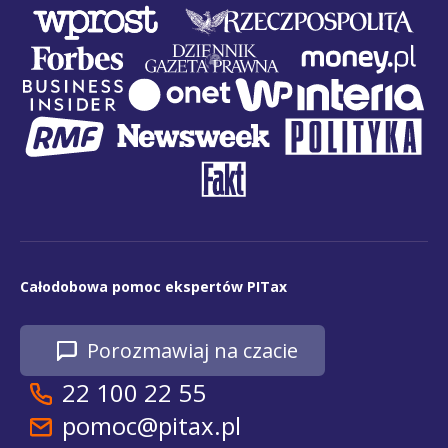
Całodobowa pomoc ekspertów PITax
Porozmawiaj na czacie
22 100 22 55
pomoc@pitax.pl