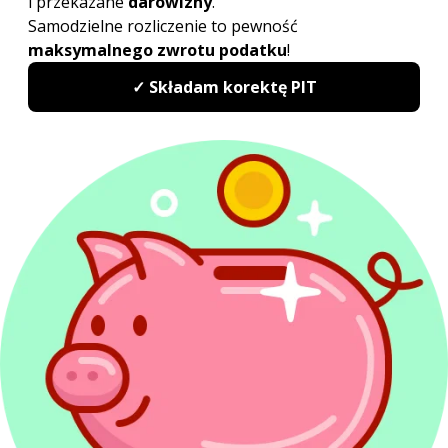
Sprawdź najwyżej oceniany
w Polsce program do rozliczeń
PIT
PITax Twoje rozliczenie PIT to wygodny, szybki
i darmowy sposób na Twoje PITy.
Rozlicz PIT Online