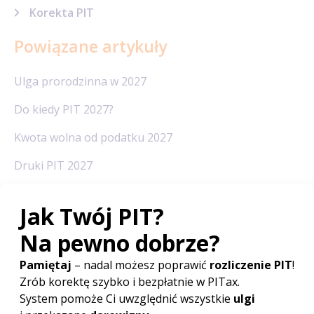
Korekta PIT
Powiązane artykuły
Ulga prorodzinna w 2027
Do kiedy PIT 2027?
Kwota wolna od podatku 2027
Druki PIT 2027
Rozliczenie PIT Wspólnie z małżonkiem
Odliczanie straty w PIT
Redakcja PITax
Opinie