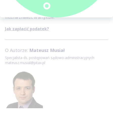
Więcej szczegółów dotyczących płatności podatku
można znaleźć w artykule:
Jak zapłacić podatek?
O Autorze:
Mateusz Musiał
Specjalista ds. postępowań sądowo-administracyjnych
mateusz.musial@pitax.pl