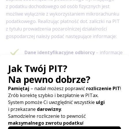
z podatku dochodowego od osób fizycznych jest
możliwe wyłącznie z wykorzystaniem mikrorachunku
podatkowego. Realizując płatność dot. zaliczki na PIT
z tytułu prowadzenia pozarolniczej działalności
gospodarczej należy podać następujące informacje:
Dane identyfikacyjne odbiorcy
– informacje
adresowe dot. właściwego urzędu
skarbowego oraz nazwę organu administracji
publicznej;
Dane identyfikacyjne podatnika
– dane
dotyczące prowadzonej przez podatnika
pozarolniczej działalności gospodarczej
(należy podać informacje figurujące we
właściwym rejestrze przedsiębiorców: CEiDG
lub KRS). W relacjach z urzędem skarbowym