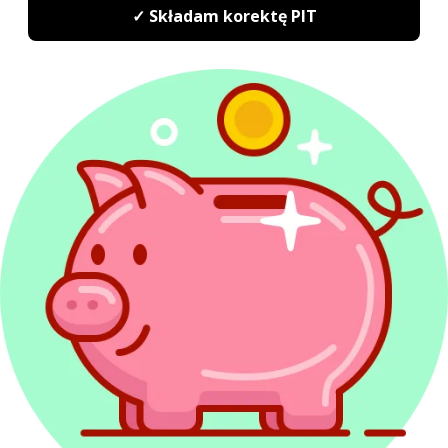
przedsiębiorcy powinni posługiwać się NIP,
nie zaś PESEL jak w przypadku osób
fizycznych nieprowadzących
przedsiębiorstwa;
Okres, którego dotyczy zaliczka na PIT
–
w zależności od wybranej przez podatnika
metody odprowadzania zaliczek będzie to
miniony miesiąc bądź kwartał;
Symbol płatności
– w zależności od wybranej
formy opodatkowania należy podać, czy
zaliczka dotyczy działalności na skali
podatkowej (PIT) czy przedsiębiorstwa
opodatkowanego w formie liniowej (PPL);
Numer rachunku odbiorcy
– nr
mikrorachunku podatkowego;
Kwota zaliczki
.