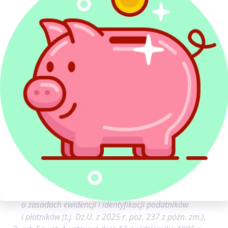
nie prowadził działalności gospodarczej i nie był
zarejestrowanym podatnikiem VAT.
Rekomendacje PITax
Sprawdź identyfikator podatkowy przed wysyłką PIT
online i porównaj go z dokumentami urzędowymi oraz
danymi z poprzednich rozliczeń, jeśli składasz korektę.
Źródła:
art. 3 ust. 1 ustawy z dnia 13 października 1995 r.
o zasadach ewidencji i identyfikacji podatników
i płatników (t.j. Dz.U. z 2025 r. poz. 237 z późn. zm.),