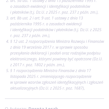
art. 5a ust. 1 ustawy z dnia 13 października 1995 r.
o zasadach ewidencji i identyfikacji podatników
i płatników (t.j. Dz.U. z 2025 r. poz. 237 z późn. zm.),
art. 8b ust. 2 i art. 9 ust. 1 ustawy z dnia 13
października 1995 r. o zasadach ewidencji
i identyfikacji podatników i płatników (t.j. Dz.U. z 2025
r. poz. 237 z późn. zm.),
§ 12 ust. 2 rozporządzenia Ministra Rozwoju i Finansów
z dnia 19 września 2017 r. w sprawie sposobu
przesyłania deklaracji i podań oraz rodzajów podpisu
elektronicznego, którymi powinny być opatrzone (Dz.U.
z 2017 r. poz. 1802 z późn. zm.),
§ 1 rozporządzenia Ministra Finansów z dnia 17
listopada 2025 r. zmieniającego rozporządzenie
w sprawie wzorów zgłoszeń identyfikacyjnych i zgłoszeń
aktualizacyjnych (Dz.U. z 2025 r. poz. 1687),
O Autorze:
Dorota Łesak