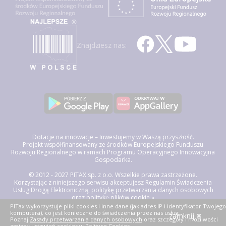
Znajdziesz nas:
Dotacje na innowacje – Inwestujemy w Waszą przyszłość.
Projekt współfinansowany ze środków Europejskiego Funduszu
Rozwoju Regionalnego w ramach Programu Operacyjnego Innowacyjna
Gospodarka.
© 2012 - 2027 PITAX sp. z o.o. Wszelkie prawa zastrzeżone.
Korzystając z niniejszego serwisu akceptujesz
Regulamin Świadczenia
Usług Drogą Elektroniczną, politykę przetwarzania danych osobowych
oraz politykę plików cookie »
PITax wykorzystuje pliki cookies i inne dane (jak adres IP i identyfikator Twojego
komputera), co jest konieczne do świadczenia przez nas usług.
zamknij
Poznaj
Zasady przetwarzania danych osobowych
oraz szczegóły i możliwości
zmiany ustawień cookies w
Polityce Cookies
.