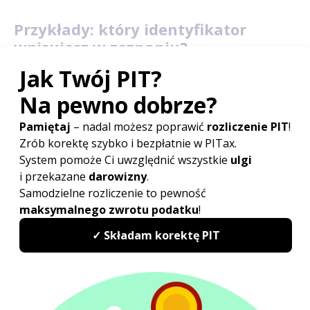
Przykłady: który identyfikator
wpisujesz w zeznaniu?
Pani Iwona składa korektę zeznania za rok
2025. W okresie, którego dotyczy korekta, jej
identyfikatorem był NIP, a obecnie
identyfikatorem jest PESEL. Jaki identyfikator
wpisuje w korekcie?
W korekcie wpisuje NIP, ponieważ korekta dotyczy okresu,
w którym identyfikatorem podatkowym był NIP.
Pan Paweł rozpoczął działalność gospodarczą
w 2027, a rozlicza PIT za rok 2026. Jaki
identyfikator wpisuje w zeznaniu za rok 2026?
W zeznaniu za rok 2026 wpisuje PESEL, jeżeli w roku 2026