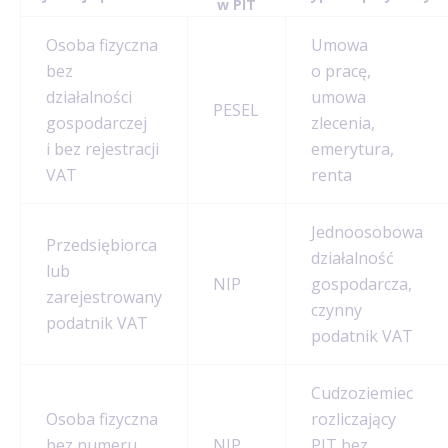
w PIT
Osoba fizyczna
Umowa
bez
o pracę,
działalności
umowa
PESEL
gospodarczej
zlecenia,
i bez rejestracji
emerytura,
VAT
renta
Jednoosobowa
Przedsiębiorca
działalność
lub
NIP
gospodarcza,
zarejestrowany
czynny
podatnik VAT
podatnik VAT
Cudzoziemiec
Osoba fizyczna
rozliczający
bez numeru
NIP
PIT bez