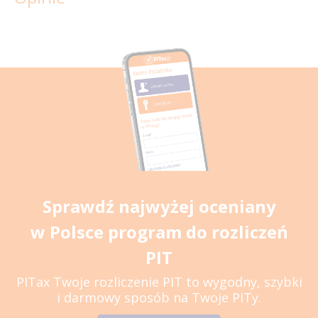
Sprawdź najwyżej oceniany
w Polsce program do rozliczeń
PIT
PITax Twoje rozliczenie PIT to wygodny, szybki
i darmowy sposób na Twoje PITy.