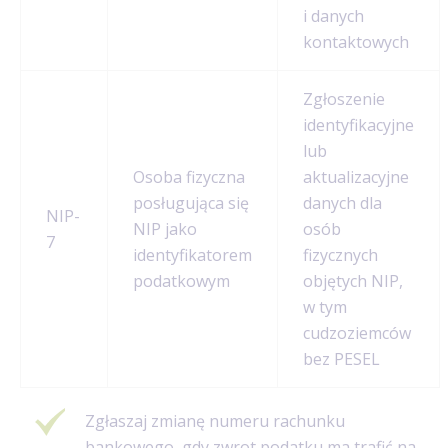
i danych
kontaktowych
Zgłoszenie
identyfikacyjne
lub
Osoba fizyczna
aktualizacyjne
posługująca się
danych dla
NIP-
NIP jako
osób
7
identyfikatorem
fizycznych
podatkowym
objętych NIP,
w tym
cudzoziemców
bez PESEL
Zgłaszaj zmianę numeru rachunku
bankowego, gdy
zwrot podatku
ma trafić na