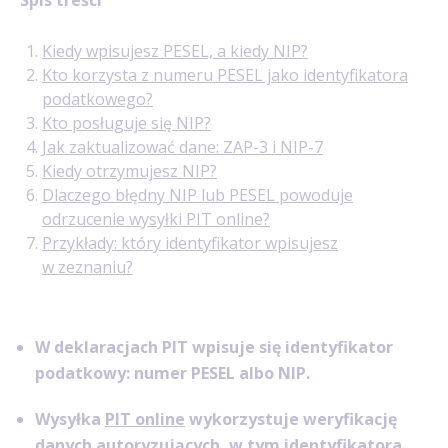
Kiedy wpisujesz PESEL, a kiedy NIP?
Kto korzysta z numeru PESEL jako identyfikatora
podatkowego?
Kto posługuje się NIP?
Jak zaktualizować dane: ZAP-3 i NIP-7
Kiedy otrzymujesz NIP?
Dlaczego błędny NIP lub PESEL powoduje
odrzucenie wysyłki PIT online?
Przykłady: który identyfikator wpisujesz
w zeznaniu?
W deklaracjach PIT wpisuje się identyfikator
podatkowy: numer PESEL albo NIP.
Wysyłka
PIT online
wykorzystuje weryfikację
danych autoryzujących, w tym identyfikatora