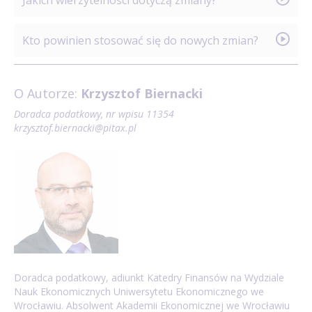
w którym minęło 90 dni liczone od dnia upływu
terminu zapłaty określonego w fakturze lub
Nowe zasady korekt odnoszą się do wierzytelności,
Kto powinien stosować się do nowych zmian?
rachunku.
których termin płatności przypada po 31 grudnia. Nie
ma przy tym znaczenia, kiedy one powstały.
Do nowych przepisów powinni stosować się
O Autorze:
Krzysztof Biernacki
przedsiębiorcy, podmioty publiczne, osoby
wykonujące wolny zawód, oddziały
Doradca podatkowy, nr wpisu
11354
krzysztof.biernacki@pitax.pl
i przedstawicielstwa przedsiębiorców zagranicznych
oraz przedsiębiorcy z państw członkowskich Unii
Europejskiej, państw członkowskich Europejskiego
Porozumienia o Wolnym Handlu (EFTA) stron umowy
o Europejskim Obszarze Gospodarczym lub
Konfederacji Szwajcarskiej.
Doradca podatkowy, adiunkt Katedry Finansów na Wydziale
Nauk Ekonomicznych Uniwersytetu Ekonomicznego we
Wrocławiu. Absolwent Akademii Ekonomicznej we Wrocławiu