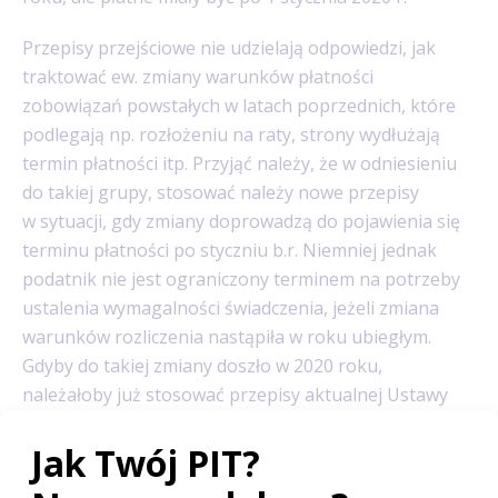
Przepisy przejściowe nie udzielają odpowiedzi, jak
traktować ew. zmiany warunków płatności
zobowiązań powstałych w latach poprzednich, które
podlegają np. rozłożeniu na raty, strony wydłużają
termin płatności itp. Przyjąć należy, że w odniesieniu
do takiej grupy, stosować należy nowe przepisy
w sytuacji, gdy zmiany doprowadzą do pojawienia się
terminu płatności po styczniu b.r. Niemniej jednak
podatnik nie jest ograniczony terminem na potrzeby
ustalenia wymagalności świadczenia, jeżeli zmiana
warunków rozliczenia nastąpiła w roku ubiegłym.
Gdyby do takiej zmiany doszło w 2020 roku,
należałoby już stosować przepisy aktualnej Ustawy
o przeciwdziałaniu nadmiernym opóźnieniom.
Mając na uwadze fakt, że dotychczasowe przepisy