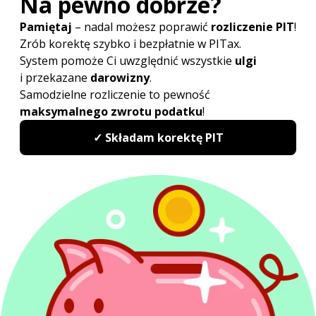
ustaw o podatkach dochodowych nie odnosiły się do
korekty podstawy opodatkowania w przypadku braku
zapłaty zobowiązania, nowe regulacje są mniej
korzystne dla dłużników. Odmiennie jednak wygląda to
w przypadku wierzycieli, którzy dotychczas, aby móc
ująć należność jako koszt podatkowy, musieli
wystąpić na drogę postępowania sądowego – obecnie
wystarczy sam upływ czasu. Tym samym dla wierzycieli
opłacalna jest zmiana terminu przeterminowanej
wierzytelności na datę po dniu 31 grudnia 2019.
Pozostałe zmiany
Nowych rozwiązań nie stosują podmioty powiązane
w odniesieniu do transakcji pomiędzy nimi. Również
korekta niezapłaconego przychodu objęta jest
dodatkowymi przesłankami, na podobieństwo korekty