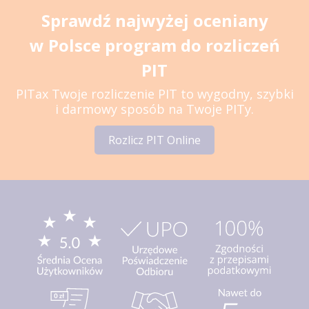
Sprawdź najwyżej oceniany
w Polsce program do rozliczeń
PIT
PITax Twoje rozliczenie PIT to wygodny, szybki
i darmowy sposób na Twoje PITy.
Rozlicz PIT Online