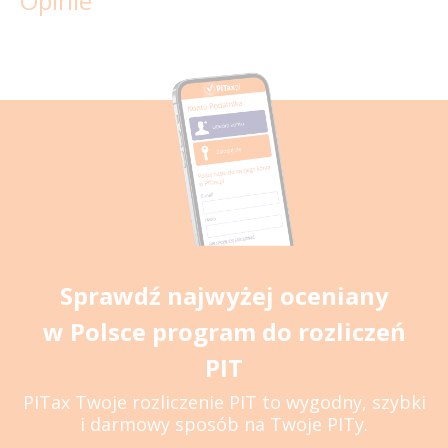
Opinie
Sprawdź najwyżej oceniany
w Polsce program do rozliczeń
PIT
PITax Twoje rozliczenie PIT to wygodny, szybki
i darmowy sposób na Twoje PITy.