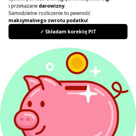
zaliczonego do środków trwałych, nie jest
wymagane prowadzenie takiej ewidencji.
Z przytoczonych regulacji wynika zatem, że podatnik
może zaliczyć do kosztów uzyskania przychodów 75%
poniesionych wydatków, jeżeli wykorzystuje
samochód będący środkiem również do celów
niezwiązanych z prowadzoną działalnością, czyli
również do celów prywatnych. Natomiast jeżeli
prywatny samochód, stanowiący jego własność,
wykorzystuje dodatkowo na potrzeby firmowe, to
w kosztach PIT może ująć jedynie 20% wydatków
eksploatacyjnych.
O Autorze:
Marcin Sądej
Prawnik,
Spec. ds. Rachunkowości i Rewizji Finansowej
marcin.sadej@pitax.pl