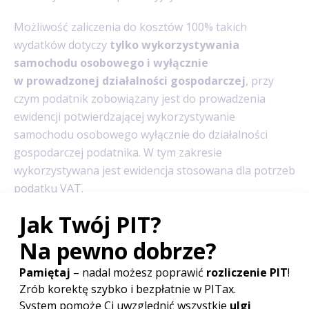
Możliwość zaliczenia do kosztów 100% takich
wydatków dotyczy
tylko wykorzystywania
samochodu osobowego i wyłącznie
w prowadzonej działalności gospodarczej
, przy
czym podatnik zobowiązany jest do prowadzenia
ewidencji potwierdzającej wykorzystywanie
samochodu osobowego wyłącznie do działalności
gospodarczej podatnika. W tym zakresie
wykorzystywana jest ewidencja stosowana dla potrzeb
podatku VAT.
Jednakże jeżeli podatnik nie ma obowiązku
prowadzenia ewidencji przebiegu pojazdu dla
celów podatku od towarów i usług, to również na
gruncie PIT dla zaliczenia wydatków
eksploatacyjnych samochodu osobowego