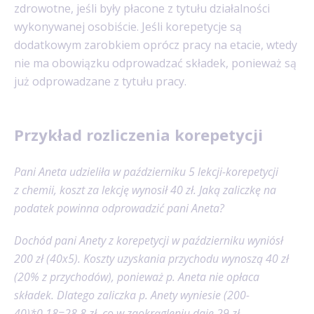
zdrowotne, jeśli były płacone z tytułu działalności
wykonywanej osobiście. Jeśli korepetycje są
dodatkowym zarobkiem oprócz pracy na etacie, wtedy
nie ma obowiązku odprowadzać składek, ponieważ są
już odprowadzane z tytułu pracy.
Przykład rozliczenia korepetycji
Pani Aneta udzieliła w październiku 5 lekcji-korepetycji
z chemii, koszt za lekcję wynosił 40 zł. Jaką zaliczkę na
podatek powinna odprowadzić pani Aneta?
Dochód pani Anety z korepetycji w październiku wyniósł
200 zł (40x5). Koszty uzyskania przychodu wynoszą 40 zł
(20% z przychodów), ponieważ p. Aneta nie opłaca
składek. Dlatego zaliczka p. Anety wyniesie (200-
40)*0,18=28,8 zł, co w zaokrągleniu daje 29 zł.