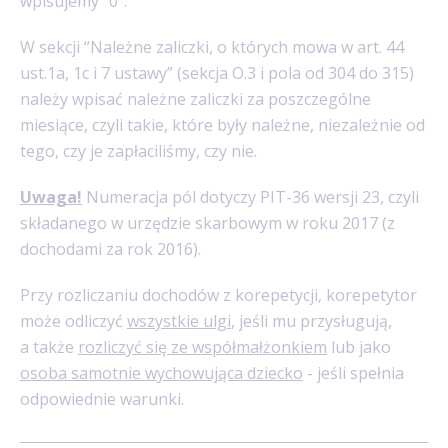
wpisujemy “0”.
W sekcji “Należne zaliczki, o których mowa w art. 44
ust.1a, 1c i 7 ustawy” (sekcja O.3 i pola od 304 do 315)
należy wpisać należne zaliczki za poszczególne
miesiące, czyli takie, które były należne, niezależnie od
tego, czy je zapłaciliśmy, czy nie.
Uwaga
!
Numeracja pól dotyczy PIT-36 wersji 23, czyli
składanego w urzędzie skarbowym w roku 2017 (z
dochodami za rok 2016).
Przy rozliczaniu dochodów z korepetycji, korepetytor
może odliczyć
wszystkie ulgi
, jeśli mu przysługują,
a także
rozliczyć się ze współmałżonkiem
lub jako
osoba samotnie wychowująca dziecko
- jeśli spełnia
odpowiednie warunki.