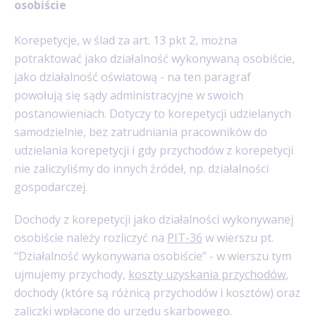
osobiście
Korepetycje, w ślad za art. 13 pkt 2, można
potraktować jako działalność wykonywaną osobiście,
jako działalność oświatową - na ten paragraf
powołują się sądy administracyjne w swoich
postanowieniach. Dotyczy to korepetycji udzielanych
samodzielnie, bez zatrudniania
pracowników do
udzielania korepetycji i gdy przychodów z korepetycji
nie zaliczyliśmy do innych źródeł, np. działalności
gospodarczej.
Dochody z korepetycji jako działalności wykonywanej
osobiście należy rozliczyć na
PIT-36
w wierszu pt.
“Działalność wykonywana osobiście” - w wierszu tym
ujmujemy przychody,
koszty uzyskania przychodów
,
dochody (które są różnicą przychodów i kosztów) oraz
zaliczki wpłacone do urzędu skarbowego.