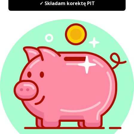
Formularze podatkowe
Korekta PIT
Powiązane artykuły
Korepetycje w PIT - działalność
wykonywana osobiście, czy gospodarcza?
Jak rozliczyć dochody z korepetycji -
działalność gospodarcza
Zabezpieczenie przyszłego zobowiązania
podatkowego dla podatnika – wyrok WSA
we Wrocławiu
Ryczałt od najmu i usług – wyższe stawki
podatku w 2027 r.
Współpraca B2B czy zatrudnienie –