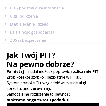
PIT - podstawowe informacje
Ulgi i odliczenia
Etat, zlecenie i dzieło
Działalność gospodarcza
ZUS i ubezpieczenia
Emerytury i renty
Dochody z zagranicy
Najem
Kredyty w PIT
Dochody inwestycyjne
Sytuacje podatkowe
Terminy, wskaźniki i stawki
Sprawy urzędowe