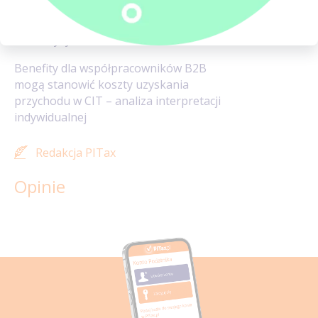
analiza opłacalności, zestawienie wad
i zalet dla pracodawcy i wykonawcy oraz
ocena ryzyka kontroli
Benefity dla współpracowników B2B
mogą stanowić koszty uzyskania
przychodu w CIT – analiza interpretacji
indywidualnej
Redakcja PITax
Opinie