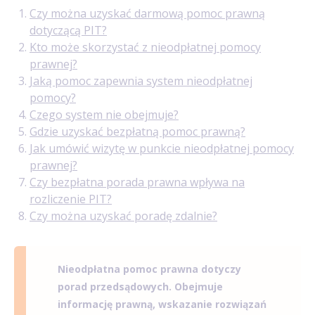
Czy można uzyskać darmową pomoc prawną
dotyczącą PIT?
Kto może skorzystać z nieodpłatnej pomocy
prawnej?
Jaką pomoc zapewnia system nieodpłatnej
pomocy?
Czego system nie obejmuje?
Gdzie uzyskać bezpłatną pomoc prawną?
Jak umówić wizytę w punkcie nieodpłatnej pomocy
prawnej?
Czy bezpłatna porada prawna wpływa na
rozliczenie PIT?
Czy można uzyskać poradę zdalnie?
Nieodpłatna pomoc prawna dotyczy
porad przedsądowych. Obejmuje
informację prawną, wskazanie rozwiązań