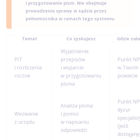
i przygotowanie pism. Nie obejmuje
prowadzenia sprawy w sądzie przez
pełnomocnika w ramach tego systemu.
Temat
Co zyskujesz
Gdzie zał
Wyjaśnienie
PIT
przepisów
Punkt N
i rozliczenia
i wsparcie
w Twoim
roczne
w przygotowaniu
powiecie
pisma
Punkt NP
Analiza pisma
dyżur
Wezwanie
i pomoc
specjalis
z urzędu
w napisaniu
(jeśli
odpowiedzi
dostępny