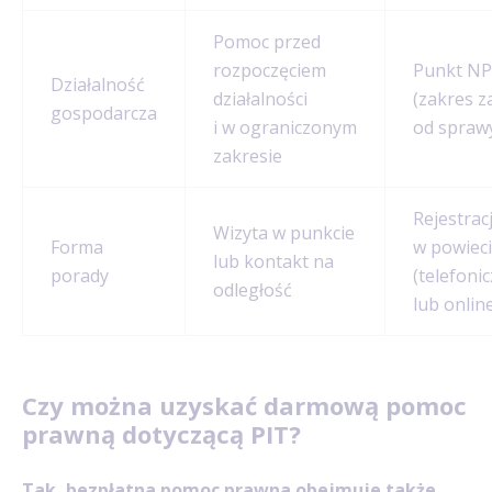
Pomoc przed
rozpoczęciem
Punkt N
Działalność
działalności
(zakres z
gospodarcza
i w ograniczonym
od spraw
zakresie
Rejestrac
Wizyta w punkcie
Forma
w powiec
lub kontakt na
porady
(telefoni
odległość
lub onlin
Czy można uzyskać darmową pomoc
prawną dotyczącą PIT?
Tak, bezpłatna pomoc prawna obejmuje także