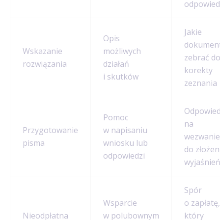
odpowied
Jakie
Opis
dokumen
Wskazanie
możliwych
zebrać d
rozwiązania
działań
korekty
i skutków
zeznania
Odpowie
Pomoc
na
Przygotowanie
w napisaniu
wezwanie
pisma
wniosku lub
do złożen
odpowiedzi
wyjaśnie
Spór
Wsparcie
o zapłatę,
Nieodpłatna
w polubownym
który