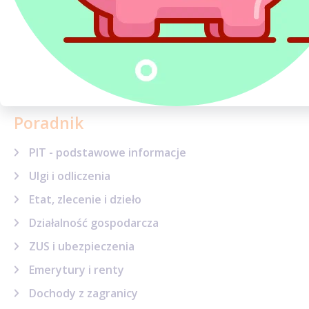
Absolwent Uniwersytetu Wrocławskiego ze specjalizacją
w prawie podatkowym. Doświadczenie zawodowe zdobywał
w renomowanych wrocławskich kancelariach doradztwa
podatkowego, w tym WPW Doradztwo Podatkowe sp. z o. (...)
więcej...
Poradnik
PIT - podstawowe informacje
Ulgi i odliczenia
Etat, zlecenie i dzieło
Działalność gospodarcza
ZUS i ubezpieczenia
Emerytury i renty
Dochody z zagranicy