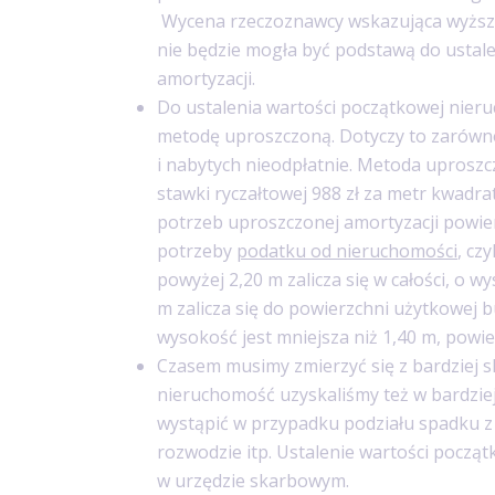
Wycena rzeczoznawcy wskazująca wyższ
nie będzie mogła być podstawą do ustal
amortyzacji.
Do ustalenia wartości początkowej nie
metodę uproszczoną. Dotyczy to zarówn
i nabytych nieodpłatnie. Metoda uprosz
stawki ryczałtowej 988 zł za metr kwadr
potrzeb uproszczonej amortyzacji powier
potrzeby
podatku od nieruchomości
, cz
powyżej 2,20 m zalicza się w całości, o w
m zalicza się do powierzchni użytkowej bu
wysokość jest mniejsza niż 1,40 m, powie
Czasem musimy zmierzyć się z bardziej s
nieruchomość uzyskaliśmy też w bardzi
wystąpić w przypadku podziału spadku z
rozwodzie itp. Ustalenie wartości pocz
w urzędzie skarbowym.