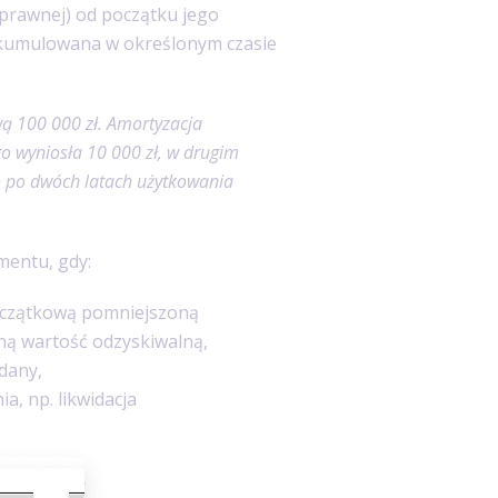
 prawnej) od początku jego
akumulowana w określonym czasie
ą 100 000 zł. Amortyzacja
o wyniosła 10 000 zł, w drugim
o po dwóch latach użytkowania
entu, gdy:
oczątkową pomniejszoną
ną wartość odzyskiwalną,
dany,
, np. likwidacja
rtyzować?