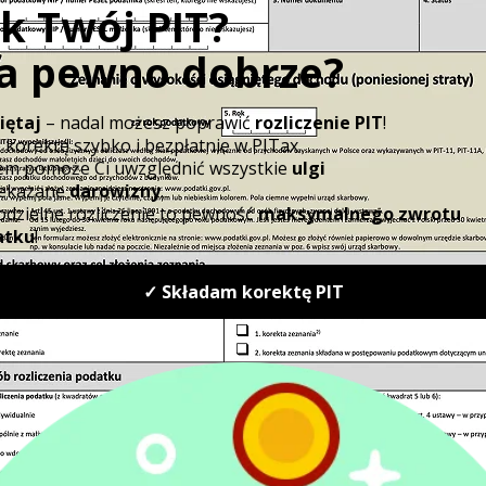
Amortyzacji podlegają jako środki trwałe:
budynki lub udział we współwłasności b
lokale stanowiące odrębną własność lub
powiadamy
datek
Amortyzacji podlegają też jako prawa niem
mi
spółdzielcze własnościowe prawo do lok
spółdzielcze prawo do lokalu użytkowe
ci
jednorodzinnego w spółdzielni mieszkan
wiadczeniem
Natomiast przepisy podatkowe nie pozwa
wyjątkiem tych, które
służą wydobyciu kop
użytkowania wieczystego gruntów..
Ustalenie wartości początkowej - od ja