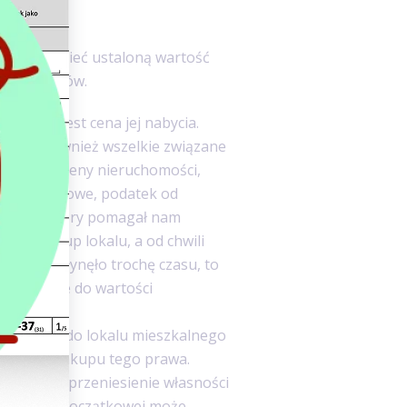
 musimy mieć ustaloną wartość
lka sposobów.
omości jest cena jej nabycia.
ości, również wszelkie związane
 koszty wyceny nieruchomości,
 opłaty sądowe, podatek od
ednika, który pomagał nam
yt na zakup lokalu, a od chwili
cia jej upłynęło trochę czasu, to
 doliczone do wartości
ych praw do lokalu mieszkalnego
 dotyczy zakupu tego prawa.
mości jest przeniesienie własności
e wartości początkowej może