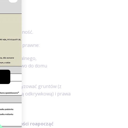
udynku,
 współwłasność.
aterialne i prawne:
alu mieszkalnego,
go oraz prawo do domu
iowej.
lają amortyzować gruntów (z
alin metodą odkrywkową)
i prawa
kies wartości roapocząć