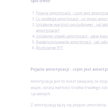
Spis treści
Pojęcie amortyzacji - czym jest amortyza
Co podlega amortyzacji - co mogę amo
Ustalenie wartości początkowej - od jak
amortyzację?
Ustalenie stawki amortyzacji - jakie k
Ewidencjonowanie amortyzacji - jak u
Rozliczenie PIT
Pojęcie amortyzacji - czym jest amorty
Amortyzacja jest to koszt związany ze sto
wiąże, utratą wartości środka trwałego lub
i prawnych.
Z amortyzacją łączy się pojęcie umorzenia, 