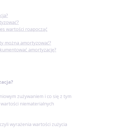
cja?
rtyzować?
ies wartości roapocząć
woty można amortyzować?
dokumentować amortyzację?
zacja?
pniowym zużywaniem i co się z tym
 wartości niematerialnych
czyli wyrażenia wartości zużycia