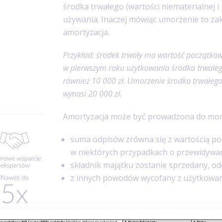
środka trwałego (wartości niematerialnej i
używania. Inaczej mówiąc umorzenie to z
amortyzacja.
Przykład: środek trwały ma wartość początkow
w pierwszym roku użytkowania środka trwałeg
również 10 000 zł. Umorzenie środka trwałeg
wynosi 20 000 zł.
Amortyzacja może być prowadzona do mom
suma odpisów zrówna się z wartością p
w niektórych przypadkach o przewidywa
składnik majątku zostanie sprzedany, od
z innych powodów wycofany z użytkowania
Co podlega amortyzacji - co mogę amo