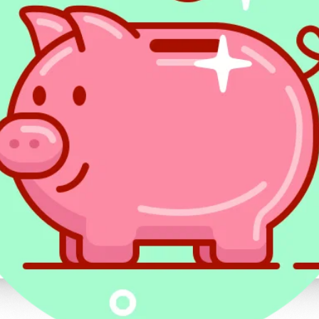
amortyzację?
Aby dokonywać odpisów amortyzacyjnych,
początkową lokalu. Można to zrobić na ki
Wartością początkową zakupionej nieruch
Obejmuje ona poza ceną samej nieruchom
z zakupem opłaty. Można tu zaliczyć np.
opłaty notarialne za sporządzenie aktu,
czynności cywilnoprawnych, koszty pośr
prowadzić transakcję. Jeśli wzięliśmy kred
zapłaty pierwszej raty bankowi do wynaję
zapłacone w tym czasie odsetki mogą być
początkowej.
W przypadku spółdzielczych własnościow
lub lokalu użytkowego cała cena zakupu
Jeżeli częścią transakcji zakupu nierucho
lub współwłasności do gruntu, ustaleni