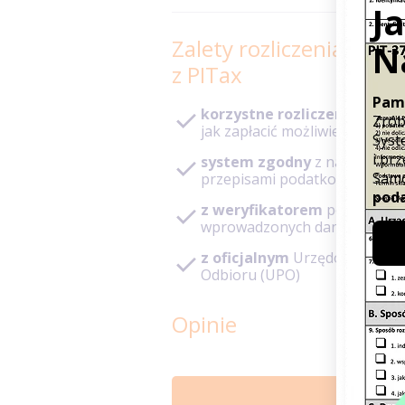
Zalety rozliczenia PIT
z PITax
korzystne rozliczenie
– pod
jak zapłacić możliwie niski po
system zgodny
z najnowszy
przepisami podatkowymi
z weryfikatorem
poprawnoś
wprowadzonych danych
z oficjalnym
Urzędowym Poś
Odbioru (UPO)
Opinie