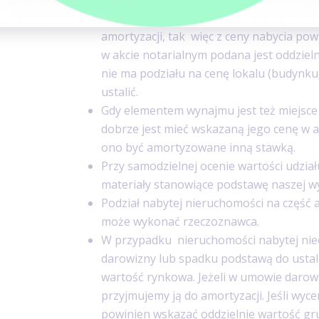
nastręczać pewne trudności. Wynika to z
amortyzacji, tak więc z ceny nabycia pow
w akcie notarialnym podana jest oddzielni
nie ma podziału na cenę lokalu (budynku)
ustalić.
Gdy elementem wynajmu jest też miejsce
dobrze jest mieć wskazaną jego cenę w a
ono być amortyzowane inną stawką.
Przy samodzielnej ocenie wartości udział
materiały stanowiące podstawę naszej w
Podział nabytej nieruchomości na częś
może wykonać rzeczoznawca.
W przypadku nieruchomości nabytej nieo
darowizny lub spadku podstawą do ustale
wartość rynkowa. Jeżeli w umowie darowi
przyjmujemy ją do amortyzacji. Jeśli wy
powinien wskazać oddzielnie wartość gru