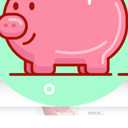
Wg izb skarbowych ‘prostytucja wirtualna’, n
należy do czynności, które nie mogą być 
umowy. A zatem należy taki dochód wykazać
wykonywana o
sobiście”, lub “działalność g
wykonywana w sposób zorganizowany i cią
O Autorze:
Dorota Łesak
Spec. ds. Rachunkowości i Finansów
Absolwentka administr
Wrocławskim. Uzyska
administratywisty ora
przekłada się na dosk
rozliczeń podatkowych
PIT. (...)
więcej...