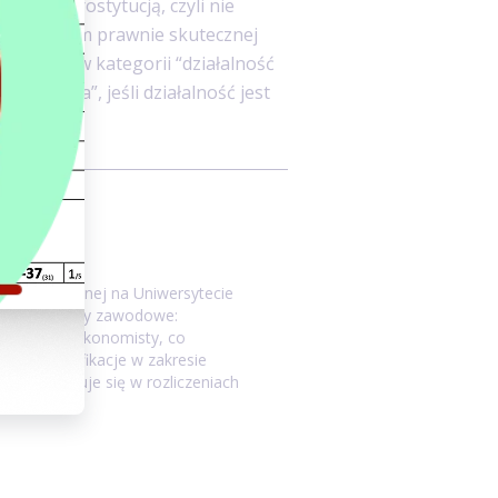
ie jest prostytucją, czyli nie
przedmiotem prawnie skutecznej
 w PIT - w kategorii “działalność
ospodarcza”, jeśli działalność jest
gły.
acji publicznej na Uniwersytecie
ła dwa tytuły zawodowe:
z technika ekonomisty, co
onałe kwalifikacje w zakresie
. Specjalizuje się w rozliczeniach