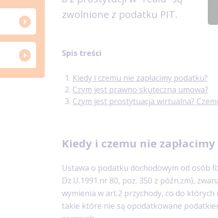
zwolnione z podatku PIT.
Spis treści
Kiedy i czemu nie zapłacimy podatku?
Czym jest prawno skuteczna umowa?
Czym jest prostytuacja wirtualna? Czem
Kiedy i czemu nie zapłacimy
Ustawa o podatku dochodowym od osób fizy
Dz.U.1991.nr 80, poz. 350 z późn.zm), zwa
wymienia w art.2 przychody, co do których n
takie które nie są opodatkowane podatki