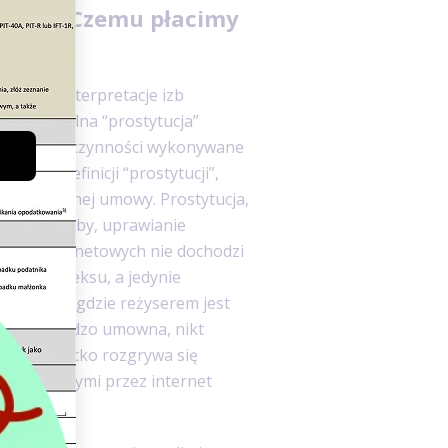
tualna? Czemu płacimy
alną
”, to interpretacje izb
aka wirtualna “prostytucja”
to tym, że czynności wykonywane
 się w definicji “prostytucji”,
e skutecznej umowy. Prostytucja,
drugiej osoby, uprawianie
aszek internetowych nie dochodzi
rawianie seksu, a jedynie
tawienia, gdzie reżyserem jest
ci jest bardzo umowna, nikt
i), a wszystko rozgrywa się
zepływającymi przez internet