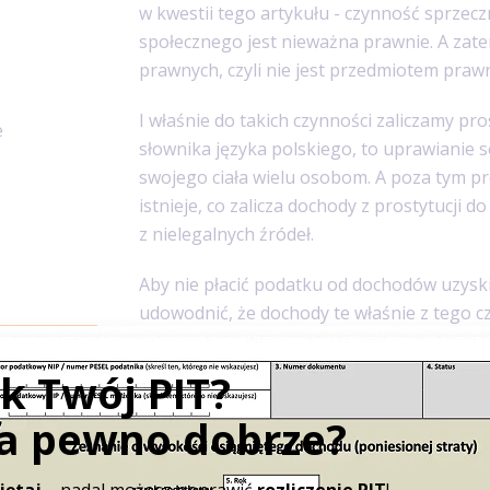
w kwestii tego artykułu - czynność sprzec
społecznego jest nieważna prawnie. A zat
prawnych, czyli nie jest przedmiotem praw
I właśnie do takich czynności zaliczamy pro
e
słownika języka polskiego, to uprawianie 
swojego ciała wielu osobom. A poza tym pro
istnieje, co zalicza dochody z prostytucji
z nielegalnych źródeł.
Aby nie płacić podatku od dochodów uzyski
udowodnić, że dochody te właśnie z tego c
będzie potrafił tego udowodnić, wtedy
urz
uzna, że dochody pochodzą z czynów, któ
skutecznej umowy. Co wiąże się z 75% op
źródeł przychodów, jeśli tych dochodów wc