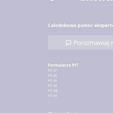
Całodobowa pomoc ekspert
Porozmawiaj n
Formularze PIT
PIT-37
PIT-28
PIT-36
PIT-38
PIT-36L
PIT-39