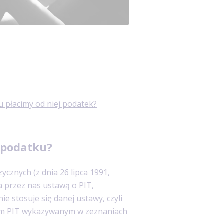
u płacimy od niej podatek?
 podatku?
cznych (z dnia 26 lipca 1991,
na przez nas ustawą o
PIT
,
ie stosuje się danej ustawy, czyli
em PIT wykazywanym w zeznaniach