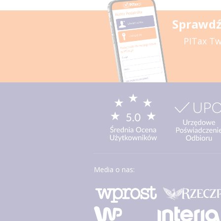
Sprawdź
PITax Tw
Media o nas: