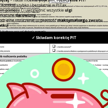
Czym jest prostytuacja wir
od niej podatek?
Natomiast jeśli chodzi o “
prostytucję wirtu
skarbowych jednomyślnie stwierdzają, że t
podlega opodatkowaniu PIT. Uzasadniają 
przez internet, przed kamerami nie zawierają
która to nie może być przedmiotem prawni
to oddawanie swojego ciała do dyspozycji 
nierządu, seks za pieniądze, a podczas igr
do kontaktu fizycznego, czyli nie jest to up
prezentowanie swojego ciała, forma przeds
klient. Zatem sfera seksualna tych czynnoś
nikogo nie dotyka (nie ma takiej możliwośc
wirtualnie – w cyberprzestrzeni, miedzy pr
bitami.