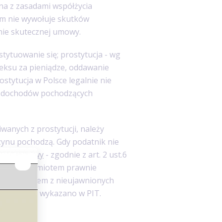
zna z zasadami współżycia
em nie wywołuje skutków
nie skutecznej umowy.
stytuowanie się; prostytucja - wg
seksu za pieniądze, oddawanie
stytucja w Polsce legalnie nie
 do dochodów pochodzących
wanych z prostytucji, należy
zynu pochodzą. Gdy podatnik nie
ąd skarbowy
- zgodnie z art. 2 ust.6
re są przedmiotem prawnie
odatkowaniem z nieujawnionych
ześniej nie wykazano w PIT.