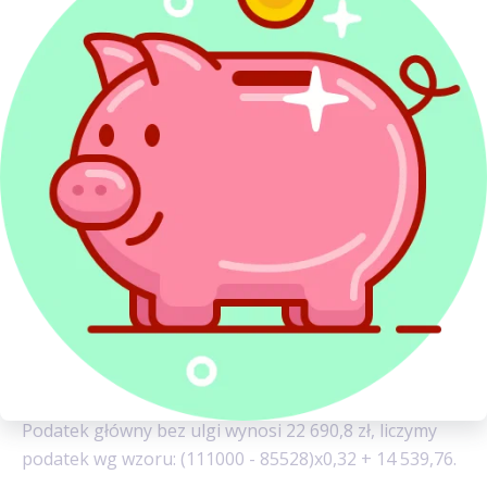
Przykład 2
Pani Joanna osiągnęła dochody w wysokości 111 000 zł
oraz odlicza ulgę na rehabilitację w wysokości 4300 zł.
Ile pani Joanna zaoszczędzi na podatku dzięki uldze
rehabilitacyjnej?
Pani Joanna zaoszczędzi na uldze 1376 zł (4300 * 0,32).
Dochody pani Joanny (podstawa opodatkowania)
zawierają się w drugim progu (powyżej 85528 zł), czyli
wystarczy kwotę ulgi pomnożyć przez 32% - ponieważ
w progu powyżej 85 528 zł zawierają się dochody bez
odliczanej ulgi (111000 zł) oraz dochody z odliczaną
ulgą (111 000 - 4300).
Podatek główny bez ulgi wynosi 22 690,8 zł, liczymy
podatek wg wzoru: (111000 - 85528)x0,32 + 14 539,76.