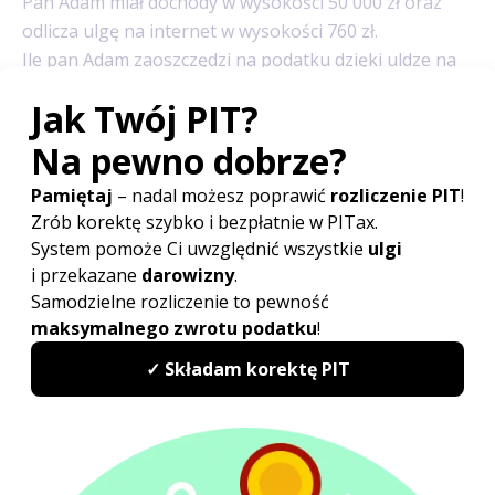
Pan Adam miał dochody w wysokości 50 000 zł oraz
odlicza ulgę na internet w wysokości 760 zł.
Ile pan Adam zaoszczędzi na podatku dzięki uldze na
internet?
Pan Adam zaoszczędzi na uldze 136,80 zł (760* 0,17).
Dochody pana Adama (podstawa opodatkowania)
mieszczą się w pierwszym progu, czyli w kwocie do 85
528 zł - zarówno z odliczaną ulgą (50 000 - 760), jak
i bez ulgi (50 000). Dla takich sytuacji wystarczy kwotę
ulgi pomnożyć przez 17%.
Podatek główny bez ulgi wynosi 7974,88 (50000 x 0,17
- 556,02), natomiast podatek z ulgą wynosi 7845,68 (
(50 000 - 760)x 0,17 - 525,12). A zatem różnica między
podatkiem z ulgą a podatkiem bez ulgi wynosi 129,20
zł. I jest to nasza oszczędność podatkowa na uldze.