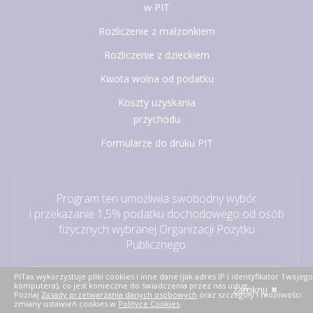
w PIT
Rozliczenie z małżonkiem
Rozliczenie z dzieckiem
Kwota wolna od podatku
Koszty uzyskania
przychodu
Formularze do druku PIT
Program ten umożliwia swobodny wybór
i przekazanie 1,5% podatku dochodowego od osób
fizycznych wybranej Organizacji Pożytku
Publicznego.
PITax wykorzystuje pliki cookies i inne dane (jak adres IP i identyfikator Twojego
Rozlicz PIT
komputera), co jest konieczne do świadczenia przez nas usług.
zamknij
Poznaj
Zasady przetwarzania danych osobowych
oraz szczegóły i możliwości
zmiany ustawień cookies w
Polityce Cookies
.