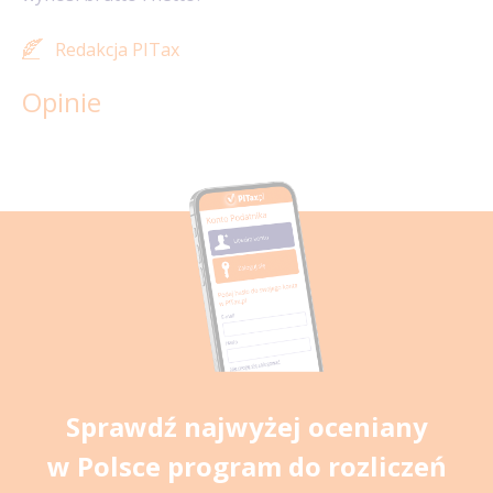
Redakcja PITax
Opinie
Sprawdź najwyżej oceniany
w Polsce program do rozliczeń