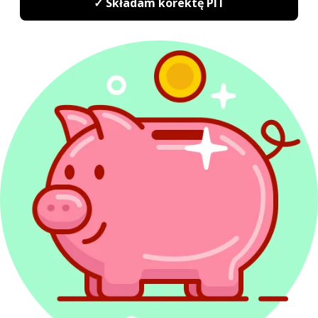
w Polsce
Rozliczenie straty powstałej w wyniku
wojny
Uwzględnienie darowizny dla Ukrainy
w kosztach uzyskania przychodu
Redakcja PITax
Opinie