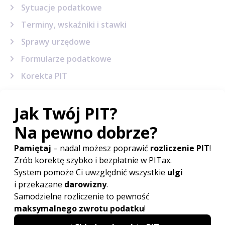
Sytuacje podatkowe
Terminy, wskaźniki i stawki
Sprawy urzędowe
Formularze podatkowe
Korekta PIT
Powiązane artykuły
Jak przekazać 1% podatku na pomoc
Ukrainie?
Wysokość świadczenia przysługującego
za opiekę nad uchodźcami z Ukrainy
Obywatele Ukrainy jednak zapłacą
podatek od otrzymanych darowizn
Legalizacja pobytu uchodźców z Ukrainy