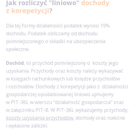
Jak rozliczyć "liniowo"
dochody
z korepetycji
?
Dla tej formy działalności podatek wynosi 19%
dochodu. Podatek obliczamy od dochodu
pomniejszonego o składki na ubezpieczenia
społeczne.
Dochód
, to przychód pomniejszony o koszty jego
uzyskania. Przychody oraz koszty należy wykazywać
w księgach rachunkowych lub księdze przychodów
i rozchodów. Dochody z korepetycji jako z działalności
gospodarczej opodatkowanej liniowo ujmujemy
w PIT-36L w wierszu “działalność gospodarcza” oraz
w załączniku PIT-B. W PIT-36L wykazujemy przychody,
koszty uzyskania przychodów
, dochody oraz należne
i wpłacone zaliczki.