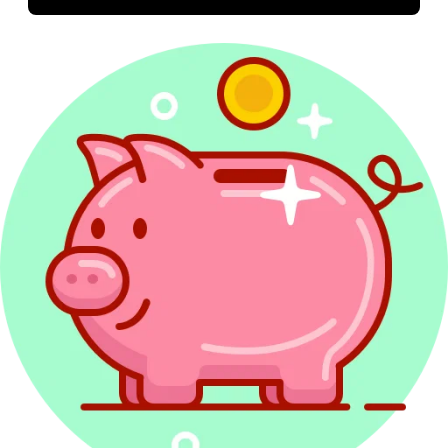
Kwota wolna od podatku 2027
Druki PIT 2027
Rozliczenie PIT Wspólnie z małżonkiem
Odliczanie straty w PIT
Redakcja PITax
Opinie