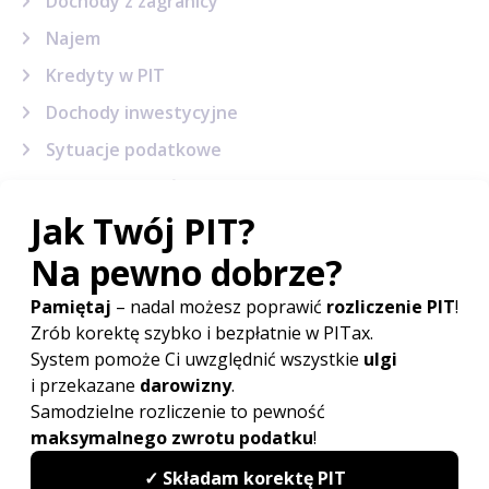
Dochody z zagranicy
Najem
Kredyty w PIT
Dochody inwestycyjne
Sytuacje podatkowe
Terminy, wskaźniki i stawki
Sprawy urzędowe
Formularze podatkowe
Korekta PIT
Powiązane artykuły
Ulga prorodzinna w 2027
Do kiedy PIT 2027?