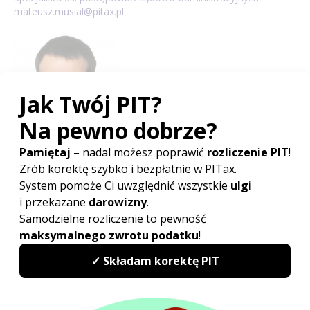
mateusz.musial@pitax.pl
Doświadczenie zawodowe zdobywał współpracując
z kancelariami doradztwa podatkowego oraz sprawując
samodzielną obsługę prawną podmiotów gospodarczych
i osób fizycznych. Specjalizuje się w postępowaniach
podatkowych, egzekucyjnych przed administracją skarbową
oraz sądowoadministracyjnych. Aktywnie uczestniczył
w opracowywaniu strategii procesowych oraz analizie
transakcji pod kątem występowania ryzyka podatkowego. (...)
więcej...