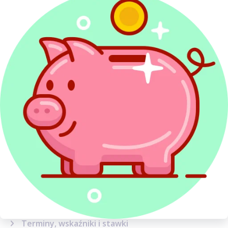
Poradnik
PIT - podstawowe informacje
Ulgi i odliczenia
Etat, zlecenie i dzieło
Działalność gospodarcza
ZUS i ubezpieczenia
Emerytury i renty
Dochody z zagranicy
Najem
Kredyty w PIT
Dochody inwestycyjne
Sytuacje podatkowe
Terminy, wskaźniki i stawki