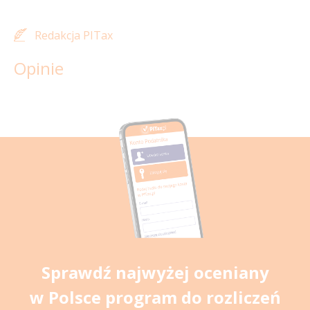
Redakcja PITax
Opinie
Sprawdź najwyżej oceniany
w Polsce program do rozliczeń