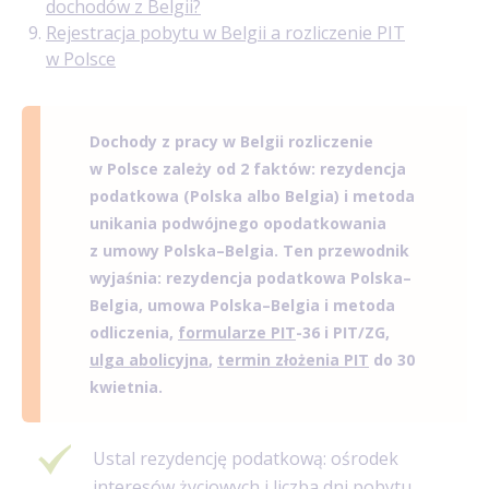
dochodów z Belgii?
Rejestracja pobytu w Belgii a rozliczenie PIT
w Polsce
Dochody z pracy w Belgii rozliczenie
w Polsce zależy od 2 faktów: rezydencja
podatkowa (Polska albo Belgia) i metoda
unikania podwójnego opodatkowania
z umowy Polska–Belgia. Ten przewodnik
wyjaśnia: rezydencja podatkowa Polska–
Belgia, umowa Polska–Belgia i metoda
odliczenia,
formularze PIT
-36 i PIT/ZG,
ulga abolicyjna
,
termin złożenia PIT
do 30
kwietnia.
Ustal rezydencję podatkową: ośrodek
interesów życiowych i liczba dni pobytu.