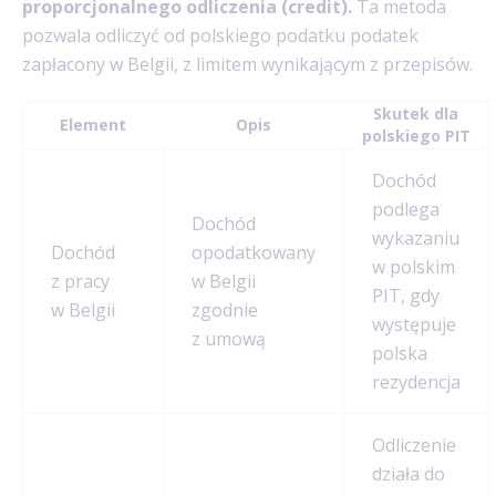
proporcjonalnego odliczenia (credit).
Ta metoda
pozwala odliczyć od polskiego podatku podatek
zapłacony w Belgii, z limitem wynikającym z przepisów.
Skutek dla
Element
Opis
polskiego PIT
Dochód
podlega
Dochód
wykazaniu
Dochód
opodatkowany
w polskim
z pracy
w Belgii
PIT, gdy
w Belgii
zgodnie
występuje
z umową
polska
rezydencja
Odliczenie
działa do