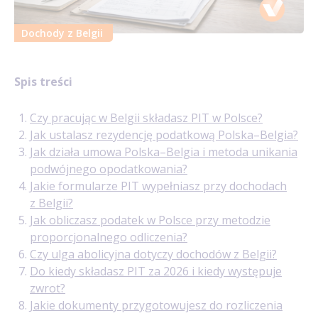
Dochody z Belgii
Spis treści
Czy pracując w Belgii składasz PIT w Polsce?
Jak ustalasz rezydencję podatkową Polska–Belgia?
Jak działa umowa Polska–Belgia i metoda unikania
podwójnego opodatkowania?
Jakie formularze PIT wypełniasz przy dochodach
z Belgii?
Jak obliczasz podatek w Polsce przy metodzie
proporcjonalnego odliczenia?
Czy ulga abolicyjna dotyczy dochodów z Belgii?
Do kiedy składasz PIT za 2026 i kiedy występuje
zwrot?
Jakie dokumenty przygotowujesz do rozliczenia