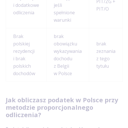
PIT/ZG +
i dodatkowe
jeśli
PIT/O
odliczenia
spełnione
warunki
Brak
brak
polskiej
obowiązku
brak
rezydencji
wykazywania
zeznania
i brak
dochodu
z tego
polskich
z Belgii
tytułu
dochodów
w Polsce
Jak obliczasz podatek w Polsce przy
metodzie proporcjonalnego
odliczenia?