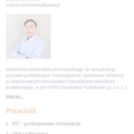
marcin.marchewka@pitax.pl
występuje polska rezydencja.
Absolwent Uniwersytetu Wrocławskiego ze specjalizacją
w prawie podatkowym. Doświadczenie zawodowe zdobywał
w renomowanych wrocławskich kancelariach doradztwa
podatkowego, w tym WPW Doradztwo Podatkowe sp. z o. (...)
więcej...
Poradnik
PIT - podstawowe informacje
Ulgi i odliczenia