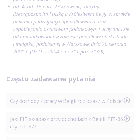
art. 4, art. 15 i art. 23 Konwencji między
Rzecząpospolitą Polską a Królestwem Belgii w sprawie
unikania podwójnego opodatkowania oraz
zapobiegania oszustwom podatkowym i uchylaniu się
od opodatkowania w zakresie podatków od dochodu
i majątku, podpisanej w Warszawie dnia 20 sierpnia
2001 r. (Dz.U. z 2004 r. nr 211 poz. 2139),
Często zadawane pytania
Czy dochody z pracy w Belgii rozliczasz w Polsce?
Dochody z pracy w Belgii rozliczasz w Polsce, gdy masz
Jaki PIT składasz przy dochodach z Belgii: PIT-36
miejsce zamieszkania dla celów podatkowych w Polsce.
czy PIT-37?
Wtedy wykazujesz dochód w PIT-36 i zwykle dołączasz