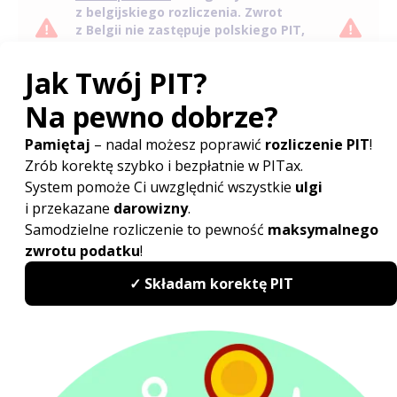
z belgijskiego rozliczenia. Zwrot
z Belgii nie zastępuje polskiego PIT,
gdy występuje polska rezydencja
podatkowa.
Jakie dokumenty przygotowujesz do
rozliczenia dochodów z Belgii?
Do rozliczenia przygotowujesz dokumenty
potwierdzające dochód i podatek w Belgii.
Zestaw
dokumentów zależy od sytuacji zawodowej i liczby
pracodawców.
Rekomendacje PITax
Zbierz roczne zestawienia przychodów