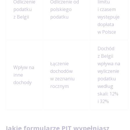
Odliczenie
Odliczenie od
limitu
podatku
polskiego
i czasem
z Belgii
podatku
występuje
dopłata
w Polsce
Dochód
z Belgii
Łączenie
wpływa na
Wpływ na
dochodów
wyliczenie
inne
w zeznaniu
podatku
dochody
rocznym
według
skali: 12%
i 32%
Jakie formularze PIT wypełniasz