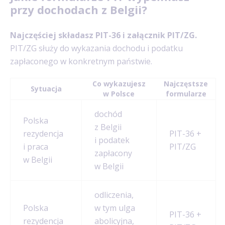
przy dochodach z Belgii?
Najczęściej składasz PIT-36 i załącznik PIT/ZG.
PIT/ZG służy do wykazania dochodu i podatku
zapłaconego w konkretnym państwie.
Co wykazujesz
Najczęstsze
Sytuacja
w Polsce
formularze
dochód
Polska
z Belgii
rezydencja
PIT-36 +
i podatek
i praca
PIT/ZG
zapłacony
w Belgii
w Belgii
odliczenia,
Polska
w tym ulga
PIT-36 +
rezydencja
abolicyjna,