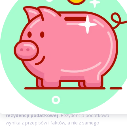
i potrąceń z Belgii, w tym podatek zapłacony
w Belgii.
Ustal okresy pracy i pobytu: daty rozpoczęcia
i zakończenia zatrudnienia oraz liczbę dni.
Przygotuj dokumenty potwierdzające
rezydencję podatkową: informacje o rodzinie,
mieszkaniu i stałej aktywności zawodowej.
Rejestracja pobytu w Belgii
a rozliczenie PIT w Polsce
Rejestracja pobytu w Belgii ma znaczenie
administracyjne i nie przesądza automatycznie
rezydencji podatkowej.
Rezydencja podatkowa
wynika z przepisów i faktów, a nie z samego