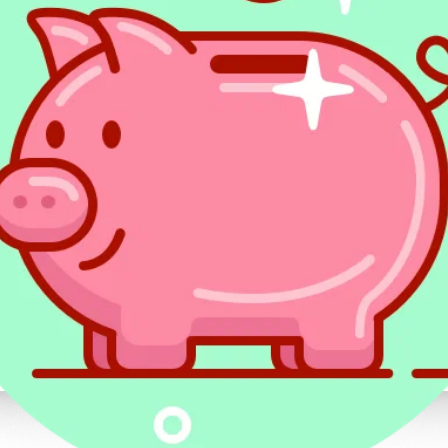
Rodzaje umów o unikaniu podwójn
Metoda proporcjonalnego odliczenia poleg
granicą jest opodatkowany w Polsce, ale 
odlicza się podatek zapłacony za granicą. J
limitowane wysokością podatku przypadaj
uzyskany w obcym państwie. Limit odliczen
należny polski *(dochód zagraniczny/dochó
Metoda wyłączenia z progresją polega na t
z opodatkowania dochód osiągnięty w dru
na ustalenie stopy procentowej, według któ
dochodu osiągniętego w Polsce.
Po szczegółowe informacje na temat rozli
zapraszamy do artykułów:
Przychody z za