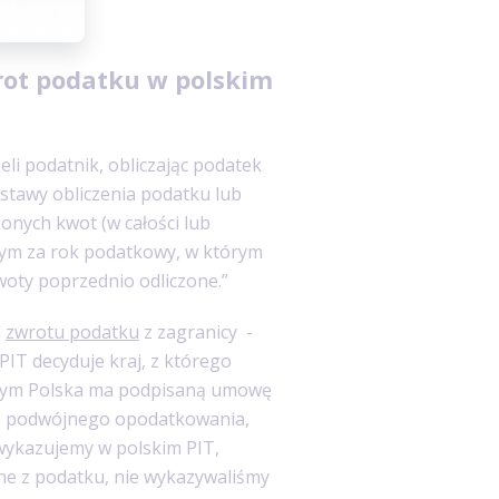
wrot podatku w polskim
żeli podatnik, obliczając podatek
stawy obliczenia podatku lub
onych kwot (w całości lub
nym za rok podatkowy, w którym
woty poprzednio odliczone.”
a
zwrotu podatku
z zagranicy -
PIT decyduje kraj, z którego
którym Polska ma podpisaną umowę
ia podwójnego opodatkowania,
wykazujemy w polskim PIT,
ne z podatku, nie wykazywaliśmy