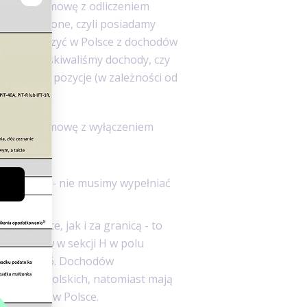
aną tzw. umowę z odliczeniem
ędą spełnione, czyli posiadamy
 się rozliczyć w Polsce z dochodów
Polsce uzyskiwaliśmy dochody, czy
powiednie pozycje (w zależności od
aną tzw. umowę z wyłączeniem
 za granicą - nie musimy wypełniać
o w Polsce, jak i za granicą - to
wykazać w w sekcji H w polu
..)” w PIT-36. Dochodów
dochodów polskich, natomiast mają
o zapłaty w Polsce.