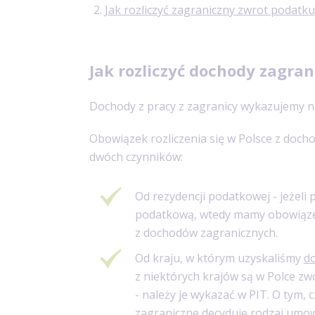
Jak rozliczyć zagraniczny zwrot podatk
Jak rozliczyć dochody zagran
Dochody z pracy z zagranicy wykazujemy 
Obowiązek rozliczenia się w Polsce z doch
dwóch czynników:
Od rezydencji podatkowej - jeżeli
podatkową, wtedy mamy obowiązek 
z dochodów zagranicznych.
Od kraju, w którym uzyskaliśmy
d
z niektórych krajów są w Polce zw
- należy je wykazać w PIT. O tym, 
zagraniczne decyduje rodzaj umow