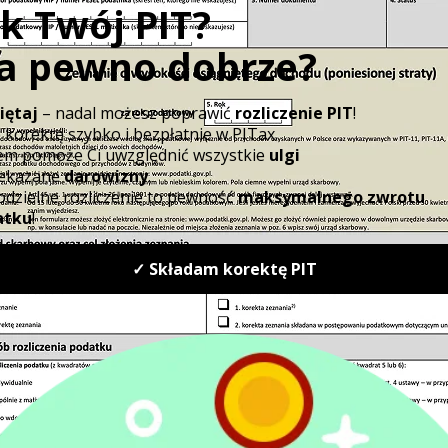
Jeśli z danym krajem Polska ma ma podpis
proporcjonalnym, to jeśli powyższe dane b
polską rezydencję podatkową - powinniśmy
zagranicznych (niezależnie od tego, czy w 
powiadamy
nie). Dochody zagraniczne wpisujemy w od
datek
rodzaju dochodów) do sekcji D w PIT-36.
mi
Jeśli z danym krajem Polska ma ma podpis
ci
z progresją to:
wiadczeniem
jeśli dochody uzyskiwaliśmy tylko
polskiego PIT.
jeśli uzyskiwaliśmy dochody zarówn
dochody zagraniczne powinniśmy 
“Dochody osiągnięte za granicą (.
zagranicznych nie dolicza się do 
one wpływ na obliczenie podatku d