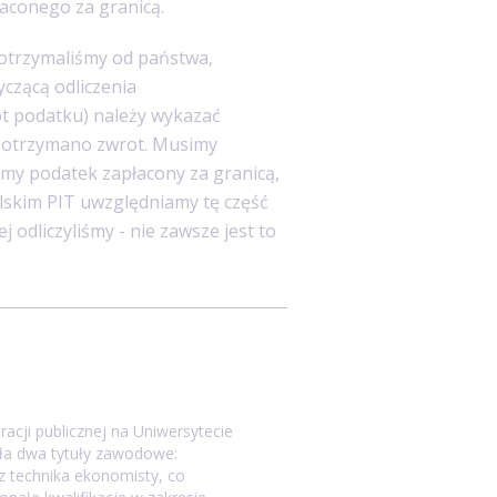
łaconego za granicą.
 otrzymaliśmy od państwa,
czącą odliczenia
t podatku) należy wykazać
m otrzymano zwrot. Musimy
iśmy podatek zapłacony za granicą,
lskim PIT uwzględniamy tę część
 odliczyliśmy - nie zawsze jest to
acji publicznej na Uniwersytecie
ła dwa tytuły zawodowe:
z technika ekonomisty, co