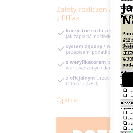
Zalety rozliczenia PIT
z PITax
korzystne rozliczenie
– pod
jak zapłacić możliwie niski po
system zgodny
z najnowszy
przepisami podatkowymi
z weryfikatorem
poprawnoś
wprowadzonych danych
z oficjalnym
Urzędowym Poś
Odbioru (UPO)
Opinie