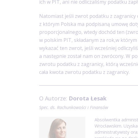
ich w PIT, ani nie odliczaliśmy podatku zap
Natomiast jeśli zwrot podatku z zagranicy
z którym Polska ma podpisaną umowę doty
proporcjonalnego, wtedy dochód ten (zwro
w polskim PIT, składanym za rok,w który
wykazać ten zwrot, jeśli wcześniej odliczyl
a następnie został nam on zwrócony. W po
zwrotu podatku z zagranicy, którą wcześniej
cała kwota zwrotu podatku z zagranicy.
O Autorze:
Dorota Łesak
Spec. ds. Rachunkowości i Finansów
Absolwentka administr
Wrocławskim. Uzyska
administratywisty ora