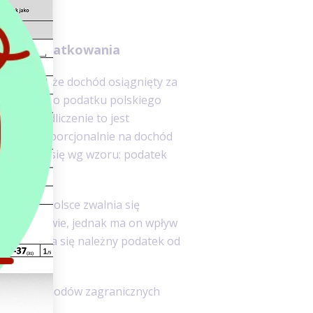
ego opodatkowania
a na tym, że dochód osiągnięty za
od należnego podatku polskiego
ednakże odliczenie to jest
ącego proporcjonalnie na dochód
ia wylicza się wg wzoru: podatek
d łączny).
ym, że w Polsce zwalnia się
gim państwie, jednak ma on wpływ
rej oblicza się należny podatek od
czania dochodów zagranicznych
granicy
.