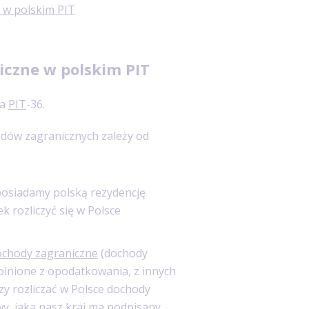
u w polskim PIT
iczne w polskim PIT
na
PIT
-36.
odów zagranicznych zależy od
 posiadamy polską rezydencję
rozliczyć się w Polsce
ochody zagraniczne
(dochody
olnione z opodatkowania, z innych
czy rozliczać w Polsce dochody
y, jaką nasz kraj ma podpisany